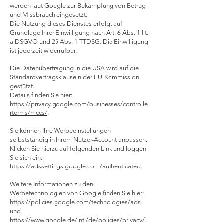
werden laut Google zur Bekämpfung von Betrug
und Missbrauch eingesetzt.
Die Nutzung dieses Dienstes erfolgt auf
Grundlage Ihrer Einwilligung nach Art. 6 Abs. 1 lit.
a DSGVO und 25 Abs. 1 TTDSG. Die Einwilligung
ist jederzeit widerrufbar.
Die Datenübertragung in die USA wird auf die
Standardvertragsklauseln der EU-Kommission
gestützt.
Details finden Sie hier:
https://privacy.google.com/businesses/controlle
rterms/mccs/
.
Sie können Ihre Werbeeinstellungen
selbstständig in Ihrem Nutzer-Account anpassen.
Klicken Sie hierzu auf folgenden Link und loggen
Sie sich ein:
https://adssettings.google.com/authenticated
.
Weitere Informationen zu den
Werbetechnologien von Google finden Sie hier:
https://policies.google.com/technologies/ads
und
https://www.google.de/intl/de/policies/privacy/
.