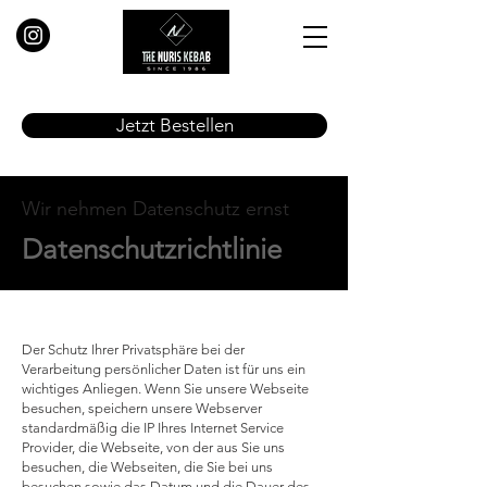
Jetzt Bestellen
Wir nehmen Datenschutz ernst
Datenschutzrichtlinie
Der Schutz Ihrer Privatsphäre bei der
Verarbeitung persönlicher Daten ist für uns ein
wichtiges Anliegen. Wenn Sie unsere Webseite
besuchen, speichern unsere Webserver
standardmäßig die IP Ihres Internet Service
Provider, die Webseite, von der aus Sie uns
besuchen, die Webseiten, die Sie bei uns
besuchen sowie das Datum und die Dauer des