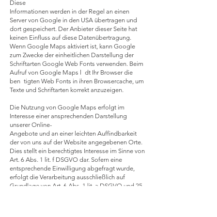
Diese
Informationen werden in der Regel an einen
Server von Google in den USA übertragen und
dort gespeichert. Der Anbieter dieser Seite hat
keinen Einfluss auf diese Datenübertragung.
Wenn Google Maps aktiviert ist, kann Google
zum Zwecke der einheitlichen Darstellung der
Schriftarten Google Web Fonts verwenden. Beim
Aufruf von Google Maps l dt Ihr Browser die
ben tigten Web Fonts in ihren Browsercache, um
Texte und Schriftarten korrekt anzuzeigen.
Die Nutzung von Google Maps erfolgt im
Interesse einer ansprechenden Darstellung
unserer Online-
Angebote und an einer leichten Auffindbarkeit
der von uns auf der Website angegebenen Orte.
Dies stellt ein berechtigtes Interesse im Sinne von
Art. 6 Abs. 1 lit. f DSGVO dar. Sofern eine
entsprechende Einwilligung abgefragt wurde,
erfolgt die Verarbeitung ausschließlich auf
Grundlage von Art. 6 Abs. 1 lit. a DSGVO und 25
Abs. 1 TTDSG, soweit die Einwilligung die
Speicherung von Cookies oder den Zugriff auf
Informationen im Endgerät des Nutzers (z. B.